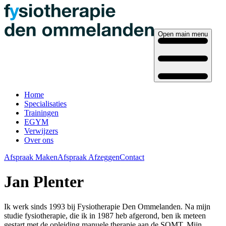
Open main menu
Home
Specialisaties
Trainingen
EGYM
Verwijzers
Over ons
Afspraak Maken
Afspraak Afzeggen
Contact
Jan Plenter
Ik werk sinds 1993 bij Fysiotherapie Den Ommelanden. Na mijn
studie fysiotherapie, die ik in 1987 heb afgerond, ben ik meteen
gestart met de opleiding manuele therapie aan de SOMT. Mijn