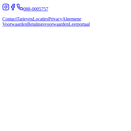
088-0005757
Contact
Tarieven
Locaties
Privacy
Algemene
Voorwaarden
Betalingsvoorwaarden
Leerportaal