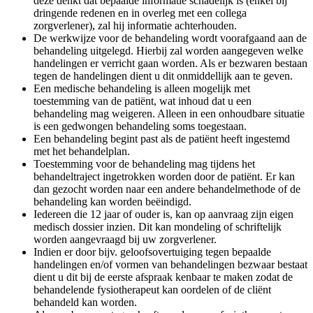
deze denkt dat bepaalde informatie schadelijk is (enkel bij
dringende redenen en in overleg met een collega
zorgverlener), zal hij informatie achterhouden.
De werkwijze voor de behandeling wordt voorafgaand aan de
behandeling uitgelegd. Hierbij zal worden aangegeven welke
handelingen er verricht gaan worden. Als er bezwaren bestaan
tegen de handelingen dient u dit onmiddellijk aan te geven.
Een medische behandeling is alleen mogelijk met
toestemming van de patiënt, wat inhoud dat u een
behandeling mag weigeren. Alleen in een onhoudbare situatie
is een gedwongen behandeling soms toegestaan.
Een behandeling begint past als de patiënt heeft ingestemd
met het behandelplan.
Toestemming voor de behandeling mag tijdens het
behandeltraject ingetrokken worden door de patiënt. Er kan
dan gezocht worden naar een andere behandelmethode of de
behandeling kan worden beëindigd.
Iedereen die 12 jaar of ouder is, kan op aanvraag zijn eigen
medisch dossier inzien. Dit kan mondeling of schriftelijk
worden aangevraagd bij uw zorgverlener.
Indien er door bijv. geloofsovertuiging tegen bepaalde
handelingen en/of vormen van behandelingen bezwaar bestaat
dient u dit bij de eerste afspraak kenbaar te maken zodat de
behandelende fysiotherapeut kan oordelen of de cliënt
behandeld kan worden.