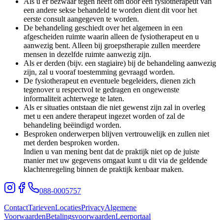
Als u er bezwaar tegen heeft om door een fysiotherapeut van
een andere sekse behandeld te worden dient dit voor het
eerste consult aangegeven te worden.
De behandeling geschiedt over het algemeen in een
afgescheiden ruimte waarin alleen de fysiotherapeut en u
aanwezig bent. Alleen bij groepstherapie zullen meerdere
mensen in dezelfde ruimte aanwezig zijn.
Als er derden (bijv. een stagiaire) bij de behandeling aanwezig
zijn, zal u vooraf toestemming gevraagd worden.
De fysiotherapeut en eventuele begeleiders, dienen zich
tegenover u respectvol te gedragen en ongewenste
informaliteit achterwege te laten.
Als er situaties ontstaan die niet gewenst zijn zal in overleg
met u een andere therapeut ingezet worden of zal de
behandeling beëindigd worden.
Besproken onderwerpen blijven vertrouwelijk en zullen niet
met derden besproken worden.
Indien u van mening bent dat de praktijk niet op de juiste
manier met uw gegevens omgaat kunt u dit via de geldende
klachtenregeling binnen de praktijk kenbaar maken.
088-0005757
Contact
Tarieven
Locaties
Privacy
Algemene
Voorwaarden
Betalingsvoorwaarden
Leerportaal