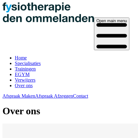
Open main menu
Home
Specialisaties
Trainingen
EGYM
Verwijzers
Over ons
Afspraak Maken
Afspraak Afzeggen
Contact
Over ons