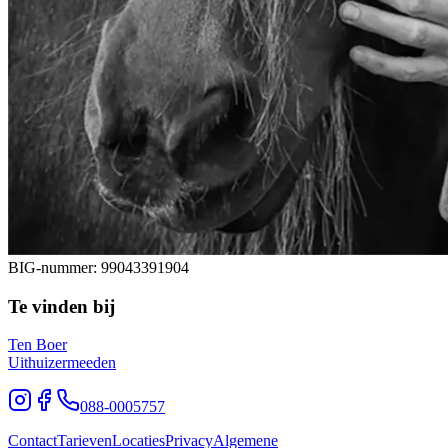
BIG-nummer:
99043391904
Te vinden bij
Ten Boer
Uithuizermeeden
088-0005757
Contact
Tarieven
Locaties
Privacy
Algemene