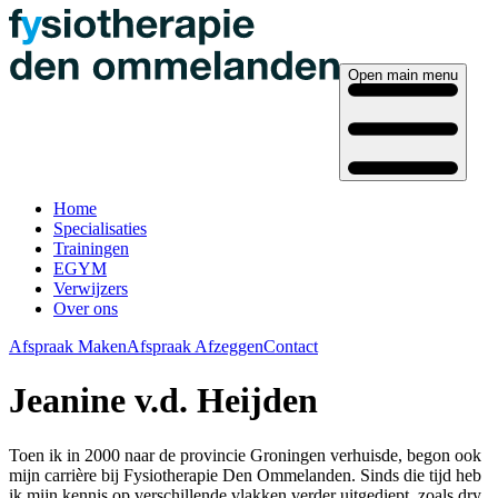
Open main menu
Home
Specialisaties
Trainingen
EGYM
Verwijzers
Over ons
Afspraak Maken
Afspraak Afzeggen
Contact
Jeanine v.d. Heijden
Toen ik in 2000 naar de provincie Groningen verhuisde, begon ook
mijn carrière bij Fysiotherapie Den Ommelanden. Sinds die tijd heb
ik mijn kennis op verschillende vlakken verder uitgediept, zoals dry