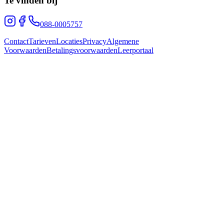
Te vinden bij
088-0005757
Contact
Tarieven
Locaties
Privacy
Algemene
Voorwaarden
Betalingsvoorwaarden
Leerportaal