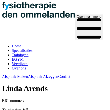
Open main menu
Home
Specialisaties
Trainingen
EGYM
Verwijzers
Over ons
Afspraak Maken
Afspraak Afzeggen
Contact
Linda Arends
BIG-nummer: